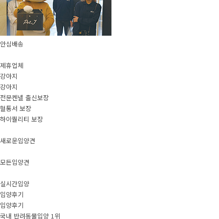
안심배송
제휴업체
강아지
강아지
전문켄넬 출신보장
혈통서 보장
하이퀄리티 보장
새로운입양견
모든입양견
실시간입양
입양후기
입양후기
국내 반려동물입양 1위