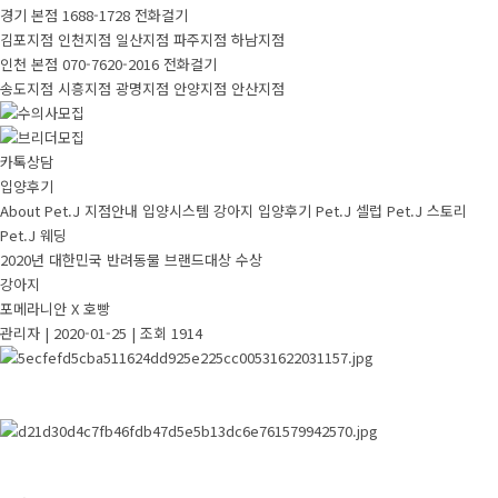
경기 본점
1688-1728
전화걸기
김포지점
인천지점
일산지점
파주지점
하남지점
인천 본점
070-7620-2016
전화걸기
송도지점
시흥지점
광명지점
안양지점
안산지점
카톡상담
입양후기
About Pet.J
지점안내
입양시스템
강아지
입양후기
Pet.J 셀럽
Pet.J 스토리
Pet.J 웨딩
2020년 대한민국 반려동물 브랜드대상 수상
강아지
포메라니안 X 호빵
관리자
|
2020-01-25
|
조회 1914