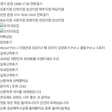
경기 본점
1688-1728
전화걸기
김포지점
인천지점
일산지점
파주지점
하남지점
인천 본점
070-7620-2016
전화걸기
송도지점
시흥지점
광명지점
안양지점
안산지점
카톡상담
입양후기
About Pet.J
지점안내
입양시스템
강아지
입양후기
Pet.J 셀럽
Pet.J 스토리
실제고객후기
2020년 대한민국 반려동물 브랜드대상 수상
실제고객후기
국내입양후기
실제고객후기
신중하게 선택했어요
관리자
|
조회 1582
신중하게 아이를 데려왔답니다
생김새도 모량도 너무 좋은 것 같아요
정말 많은 펫샵 돌아다니다가 간건데 후회없습니다!
근황 궁금해하시길래 올려봤어요 종종 올려드릴게요