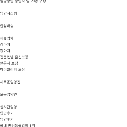
입양상담 상담사 팀 20명 구성
입양시스템
안심배송
제휴업체
강아지
강아지
전문켄넬 출신보장
혈통서 보장
하이퀄리티 보장
새로운입양견
모든입양견
실시간입양
입양후기
입양후기
국내 반려동물입양 1위