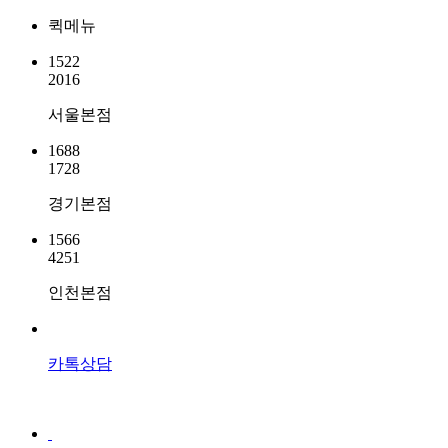
퀵메뉴
1522
2016
서울본점
1688
1728
경기본점
1566
4251
인천본점
카톡상담