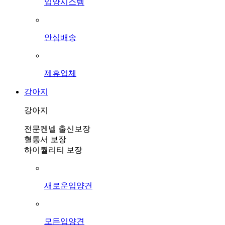
입양시스템
안심배송
제휴업체
강아지
강아지
전문켄넬 출신보장
혈통서 보장
하이퀄리티 보장
새로운입양견
모든입양견