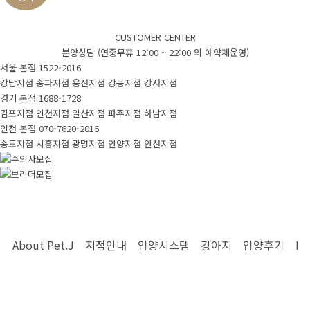
입양시스템
CUSTOMER CENTER
분양상담 (연중무휴 12:00 ~ 22:00 외 예약제운영)
서울 본점
1522-2016
입양시스템
안심배송
제휴업체
강남지점
송파지점
용산지점
강동지점
강서지점
경기 본점
1688-1728
김포지점
인천지점
일산지점
파주지점
하남지점
강아지
인천 본점
070-7620-2016
송도지점
시흥지점
광명지점
안양지점
안산지점
새로운입양견
모든입양견
실시간입양
입양후기
About Pet.J
지점안내
입양시스템
강아지
입양후기
Pe
국내입양후기
실제고객후기