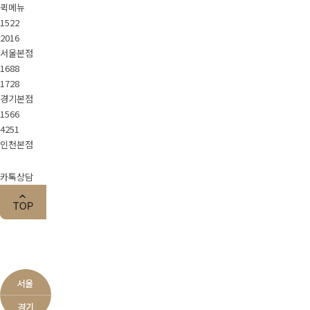
퀵메뉴
About Pet.J
1522
2016
서울본점
1688
회사소개
스텝소개
1728
경기본점
채용정보
1566
4251
인천본점
가맹문의
카톡상담
지점안내
서울본점
경기본점
인천본점