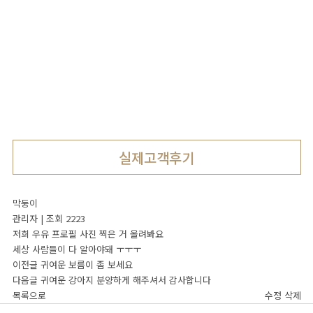
실제고객후기
Pet.J 셀럽
2020년 대한민국 반려동물 브랜드대상 수상
펫제이와
인연을
맺은
실제고객후기
소개합니다
셀럽을
막둥이
관리자
|
조회 2223
Pet.J 스토리
저희 우유 프로필 사진 찍은 거 올려봐요
세상 사람들이 다 알아야돼 ㅜㅜㅜ
이전글
귀여운 보름이 좀 보세요
다음글
귀여운 강아지 분양하게 해주셔서 감사합니다
목록으로
수정
삭제
유튜브
인스타그램
펫제이 일상