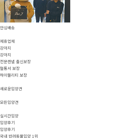
안심배송
제휴업체
강아지
강아지
전문켄넬 출신보장
혈통서 보장
하이퀄리티 보장
새로운입양견
모든입양견
실시간입양
입양후기
입양후기
국내 반려동물입양 1위