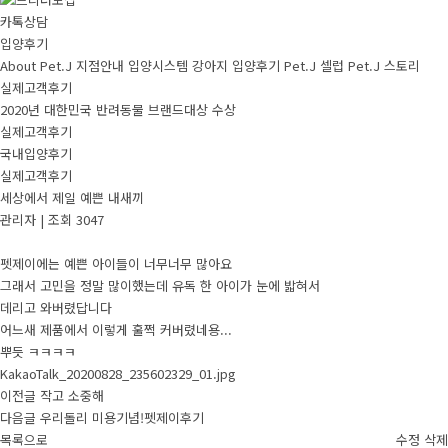
카톡상담
입양후기
About Pet.J
지점안내
입양시스템
강아지
입양후기
Pet.J 셀럽
Pet.J 스토리
실제고객후기
2020년 대한민국 반려동물 브랜드대상 수상
실제고객후기
국내입양후기
실제고객후기
세상에서 제일 예쁜 내새끼
관리자
|
조회 3047
펫제이에는 예쁜 아이들이 너무너무 많아요
그래서 고민을 정말 많이했는데 유독 한 아이가 눈에 밟혀서
데리고 와버렸답니다
어느새 제품에서 이렇게 훌쩍 커버렸네용...
뿌듯 ㅋㅋㅋㅋ
KakaoTalk_20200828_235602329_01.jpg
이전글
작고 소중해
다음글
우리돌리 미용기념!펫제이후기
목록으로
수정
삭제