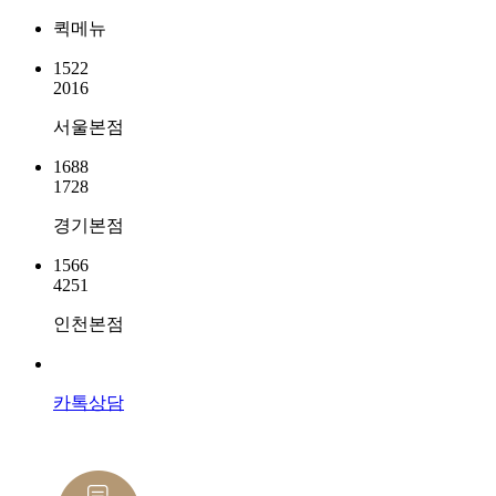
퀵메뉴
1522
2016
서울본점
1688
1728
경기본점
1566
4251
인천본점
카톡상담