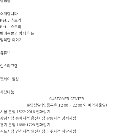
셀럽을
소개합니다
Pet.J 스토리
Pet.J 스토리
반려동물과 함께 하는
행복한 이야기
유튜브
인스타그램
펫제이 일상
사랑나눔
CUSTOMER CENTER
분양상담 (연중무휴 12:00 ~ 22:00 외 예약제운영)
서울 본점
1522-2016
전화걸기
강남지점
송파지점
용산지점
강동지점
강서지점
경기 본점
1688-1728
전화걸기
김포지점
인천지점
일산지점
파주지점
하남지점