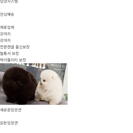
입양시스템
안심배송
제휴업체
강아지
강아지
전문켄넬 출신보장
혈통서 보장
하이퀄리티 보장
새로운입양견
모든입양견