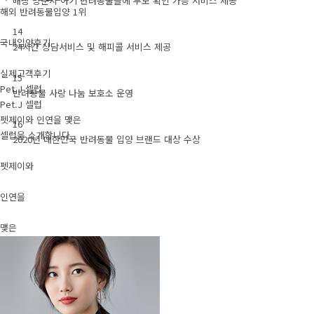
매장 방문시 아기 반려동물들에 부모 확인 가능 서비스 제공
해외 반려동물입양 1위
14
국내입양후기
24시간 상담서비스 및 해피콜 서비스 제공
실제고객후기
15
Pet.J 셀럽
반려동물 사랑 나눔 보호소 운영
Pet.J 셀럽
펫제이와 인연을 맺은
16
셀럽을 소개합니다.
2020년 대한민국 반려동물 입양 브랜드 대상 수상
펫제이와
인연을
맺은