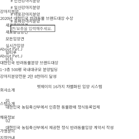
# 인천강아지분양
# 일산강아지분양
강아지분양
# 마포강아지분양
2020년 대한민국 반려동물 브랜드대상 수상
# 송파강아지분양
새로운입양견
새로운입양견
모든입양견
실시간입양
About Pet.J
말티푸
About Pet.J
비치
대한민국 반려동물분양 브랜드대상
1~3층 500평 국내대규모 분양빌딩
강아지분양전문 2만 8천마리 달성
펫제이의 16가지 차별화된 입양 시스템
회사소개
01
스텝소개
대한민국 농림축산부에서 인증한 동물판매 정식등록업체
채용정보
02
대한민국 농림축산부에서 제공한 정식 반려동물입양 계약서 작성
가맹문의
지점안내