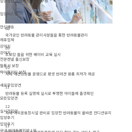
입양상담 상담사 팀 20명 구성
입양시스템
안심배송
08
국가공인 반려동물 관리사분들을 통한 반려동물관리
제휴업체
강아지
09
강아지
초보맘 들을 위한 베이비 교육 실시
전문켄넬 출신보장
혈통서 보장
10
하이퀄리티 보장
자체 애견쇼핑몰 운영으로 평생 반려견 용품 최저가 제공
새로운입양견
11
반려동물 등록 실명제 실시로 투명한 아이들에 출생확인
모든입양견
12
실시간입양
자체 야외운동장시설 완비로 입양전 반려동물의 올바른 컨디션유지
입양후기
입양후기
13
국내 반려동물입양 1위