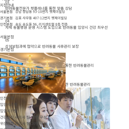
03
지점안내
반려동물전문가 펫플레너를 통한 맞춤 상담
서울본점 강남 청담동 93-10번지 펫제이빌딩
경기본점 김포 사우동 407-12번지 펫제이빌딩
04
인천본점 송도 송도동 96, 리치센트럴 8층 전층
자체 동물병원 운영 시스템 도입으로 반려동물 입양시 건강 최우선
서울본점
05
삼성보험과에 협약으로 반려동물 사후관리 보장
경기본점
06
프리미엄 미용케어 서비스 무료제공을 통한 반려동물관리
07
프리미엄 호텔링 서비스 무료제공을 통한 반려동물관리
인천본점
입양시스템
입양시스템
건강관리 수의사 팀 10명 구성
위생관리 관리사 팀 20명 구성