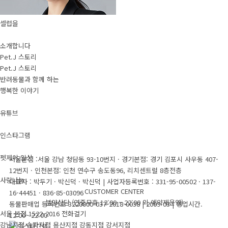
셀럽을
소개합니다
Pet.J 스토리
Pet.J 스토리
반려동물과 함께 하는
행복한 이야기
유튜브
인스타그램
펫제이 일상
서울본점 :서울 강남 청담동 93-10번지 · 경기본점: 경기 김포시 사우동 407-
12번지 · 인천본점: 인천 연수구 송도동96, 리치센트럴 8층전층
사랑나눔
대표자 : 박두기 · 박신덕 · 박신덕
|
사업자등록번호 : 331-95-00502 · 137-
CUSTOMER CENTER
16-44451 · 836-85-03096
분양상담 (연중무휴 12:00 ~ 22:00 외 예약제운영)
동물판매업 등록번호 3220000-037-2018-0038 | 2009-03
|
영업시간.
서울 본점
1522-2016
전화걸기
12:00~ 22:00
강남지점
송파지점
용산지점
강동지점
강서지점