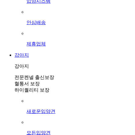
입양시스템
안심배송
제휴업체
강아지
강아지
전문켄넬 출신보장
혈통서 보장
하이퀄리티 보장
새로운입양견
모든입양견