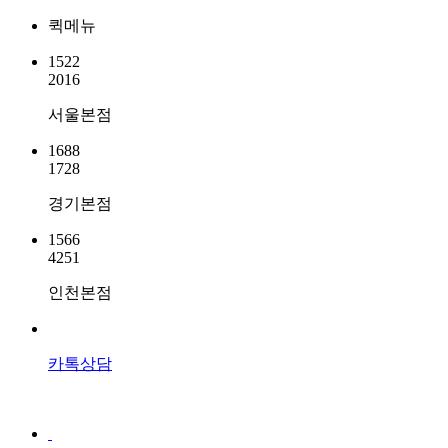
퀵메뉴
1522
2016
서울본점
1688
1728
경기본점
1566
4251
인천본점
카톡상담