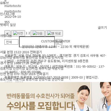
6
유튜브
muitotosto
muitotosto
인스타그램
2022-04-10
955
펫제이 일상
글쓰기
1
2
사랑나눔
CUSTOMER CENTER
분양상담 (연중무휴 12:00 ~ 22:00 외 예약제운영)
서울 본점
1522-2016
전화걸기
서울본점 :서울 강남 청담동 93-10번지 · 경기본점: 경기 김포시 사우동 407-
강남지점
송파지점
용산지점
강동지점
강서지점
12번지 · 인천본점: 인천 연수구 송도동96, 리치센트럴 8층전층
경기 본점
1688-1728
전화걸기
대표자 : 박두기 · 박신덕 · 박신덕
|
사업자등록번호 : 331-95-00502 · 137-
김포지점
인천지점
일산지점
파주지점
하남지점
16-44451 · 836-85-03096
인천 본점
070-7620-2016
전화걸기
동물판매업 등록번호 3220000-037-2018-0038 | 2009-03
|
영업시간.
송도지점
시흥지점
광명지점
안양지점
안산지점
12:00~ 22:00
강남본점
김포본점