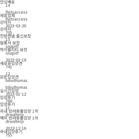
안심배송
14
fletsaccess
제휴업체
fletsaccess
강아지
2023-03-20
강아지
705
전문켄넬 출신보장
13
혈통서 보장
snapitf
하이퀄리티 보장
snapitf
2023-03-18
새로운입양견
741
12
모든입양견
bibuthomas
bibuthomas
실시간입양
2023-01-12
입양후기
768
입양후기
11
국내 반려동물입양 1위
drwalterp
해외 반려동물입양 1위
drwalterp
2022-12-16
국내입양후기
755