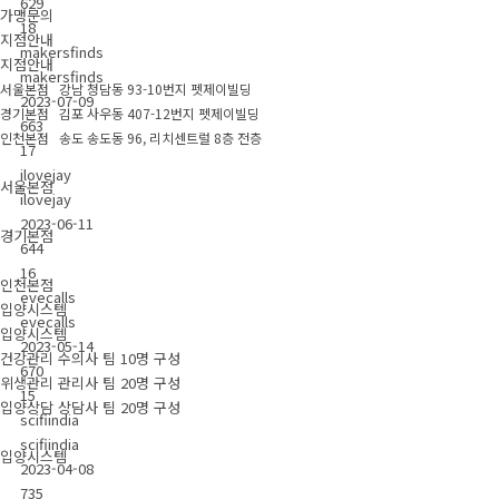
629
가맹문의
18
지점안내
makersfinds
지점안내
makersfinds
서울본점 강남 청담동 93-10번지 펫제이빌딩
2023-07-09
경기본점 김포 사우동 407-12번지 펫제이빌딩
663
인천본점 송도 송도동 96, 리치센트럴 8층 전층
17
ilovejay
서울본점
ilovejay
2023-06-11
경기본점
644
16
인천본점
evecalls
입양시스템
evecalls
입양시스템
2023-05-14
건강관리 수의사 팀 10명 구성
670
위생관리 관리사 팀 20명 구성
15
입양상담 상담사 팀 20명 구성
scifiindia
scifiindia
입양시스템
2023-04-08
735