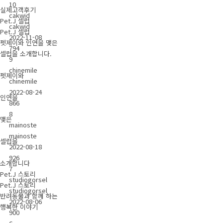
10
실제고객후기
cakwid
Pet.J 셀럽
cakwid
Pet.J 셀럽
2022-11-08
펫제이와 인연을 맺은
794
셀럽을 소개합니다.
9
chinemile
펫제이와
chinemile
2022-08-24
인연을
866
8
맺은
mainoste
mainoste
셀럽을
2022-08-18
926
소개합니다
7
Pet.J 스토리
studiogorsel
Pet.J 스토리
studiogorsel
반려동물과 함께 하는
2022-08-06
행복한 이야기
900