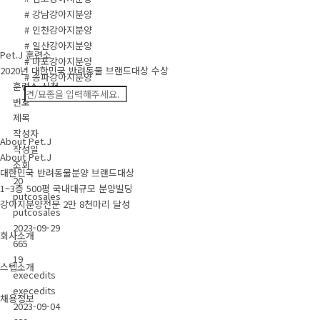
# 강남강아지분양
# 인천강아지분양
# 일산강아지분양
Pet.J 훈련소
# 마포강아지분양
2020년 대한민국 반려동물 브랜드대상 수상
# 송파강아지분양
훈련소 신청
번호
제목
작성자
About Pet.J
작성일
About Pet.J
조회
대한민국 반려동물분양 브랜드대상
20
1~3층 500평 국내대규모 분양빌딩
putcosales
강아지분양전문 2만 8천마리 달성
putcosales
2023-09-29
회사소개
665
19
스텝소개
execedits
execedits
채용정보
2023-09-04