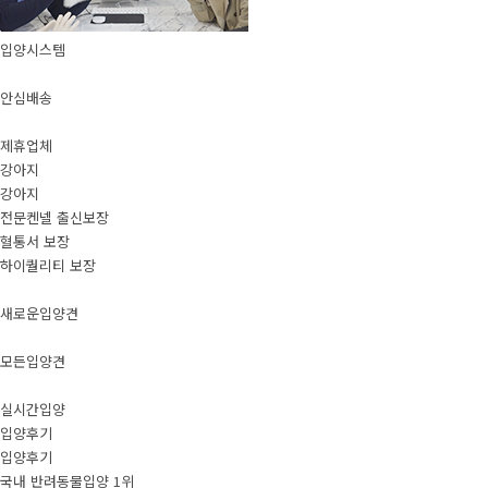
입양시스템
안심배송
제휴업체
강아지
강아지
전문켄넬 출신보장
혈통서 보장
하이퀄리티 보장
새로운입양견
모든입양견
실시간입양
입양후기
입양후기
국내 반려동물입양 1위