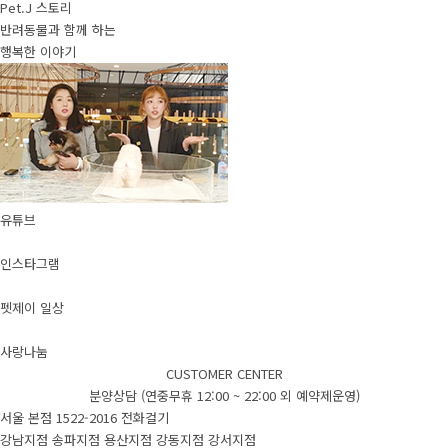
Pet.J 스토리
반려동물과 함께 하는
행복한 이야기
유튜브
인스타그램
펫제이 일상
사랑나눔
CUSTOMER CENTER
분양상담 (연중무휴 12:00 ~ 22:00 외 예약제운영)
서울 본점
1522-2016
전화걸기
강남지점
송파지점
용산지점
강동지점
강서지점