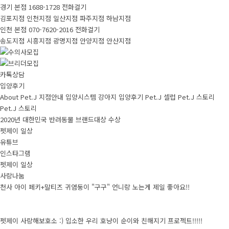
경기 본점
1688-1728
전화걸기
김포지점
인천지점
일산지점
파주지점
하남지점
인천 본점
070-7620-2016
전화걸기
송도지점
시흥지점
광명지점
안양지점
안산지점
카톡상담
입양후기
About Pet.J
지점안내
입양시스템
강아지
입양후기
Pet.J 셀럽
Pet.J 스토리
Pet.J 스토리
2020년 대한민국 반려동물 브랜드대상 수상
펫제이 일상
유튜브
인스타그램
펫제이 일상
사랑나눔
천사 아이 페키+말티즈 귀염둥이 "구구" 언니랑 노는게 제일 좋아요!!
펫제이 사랑해보호소 :) 입소한 우리 호냥이 순이와 친해지기 프로젝트!!!!!