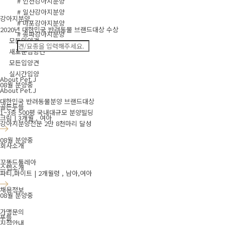
# 인천강아지분양
# 일산강아지분양
강아지분양
# 마포강아지분양
2020년 대한민국 반려동물 브랜드대상 수상
# 송파강아지분양
모든입양견
새로운입양견
모든입양견
실시간입양
About Pet.J
08월 분양중
About Pet.J
대한민국 반려동물분양 브랜드대상
골든두들
1~3층 500평 국내대규모 분양빌딩
크림 | 3개월 , 여아
강아지분양전문 2만 8천마리 달성
08월 분양중
회사소개
꼬똥드툴레아
스텝소개
파티,화이트 | 2개월령 , 남아,여아
채용정보
08월 분양중
가맹문의
푸들
지점안내