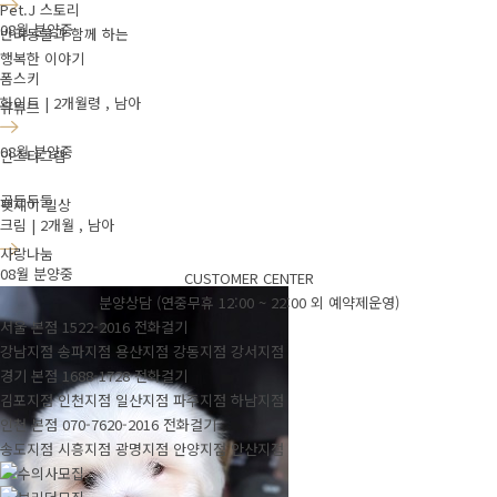
Pet.J 스토리
08월 분양중
반려동물과 함께 하는
행복한 이야기
폼스키
화이트 | 2개월령 , 남아
유튜브
08월 분양중
인스타그램
골든두들
펫제이 일상
크림 | 2개월 , 남아
사랑나눔
08월 분양중
CUSTOMER CENTER
분양상담 (연중무휴 12:00 ~ 22:00 외 예약제운영)
서울 본점
1522-2016
전화걸기
강남지점
송파지점
용산지점
강동지점
강서지점
경기 본점
1688-1728
전화걸기
김포지점
인천지점
일산지점
파주지점
하남지점
인천 본점
070-7620-2016
전화걸기
송도지점
시흥지점
광명지점
안양지점
안산지점