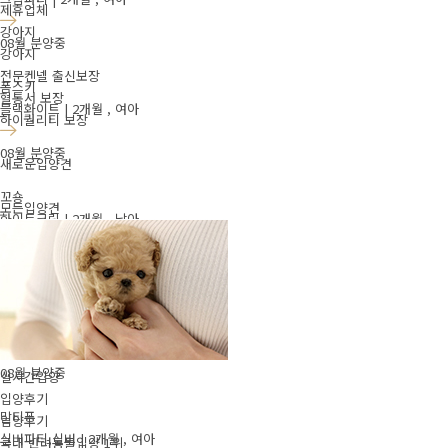
제휴업체
강아지
08월 분양중
강아지
전문켄넬 출신보장
폼스키
혈통서 보장
블랙화이트 | 2개월 , 여아
하이퀄리티 보장
08월 분양중
새로운입양견
꼬숑
모든입양견
화이트크림 | 2개월 , 남아
08월 분양중
꼬똥드툴레아
화이트 | 2개월, 여아
08월 분양중
실시간입양
입양후기
말티푸
입양후기
실버파티,실버 | 2개월 , 여아
국내 반려동물입양 1위