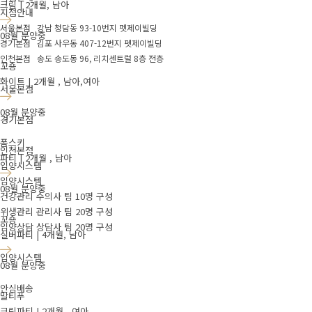
크림 | 2개월, 남아
지점안내
서울본점 강남 청담동 93-10번지 펫제이빌딩
08월 분양중
경기본점 김포 사우동 407-12번지 펫제이빌딩
인천본점 송도 송도동 96, 리치센트럴 8층 전층
꼬숑
화이트 | 2개월 , 남아,여아
서울본점
08월 분양중
경기본점
폼스키
인천본점
파티 | 2개월 , 남아
입양시스템
입양시스템
08월 분양중
건강관리 수의사 팀 10명 구성
위생관리 관리사 팀 20명 구성
꼬숑
입양상담 상담사 팀 20명 구성
실버파티 | 4개월, 남아
입양시스템
08월 분양중
안심배송
말티푸
크림파티 | 2개월 , 여아