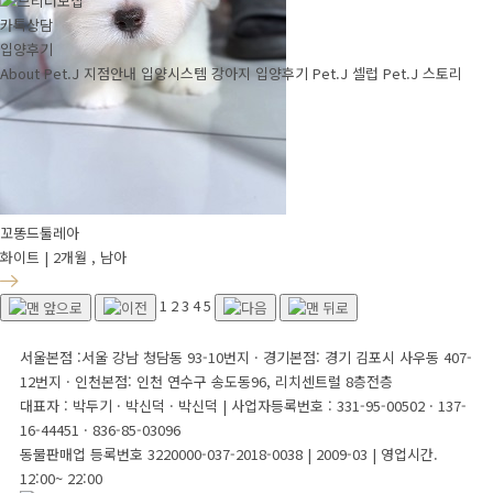
카톡상담
입양후기
About Pet.J
지점안내
입양시스템
강아지
입양후기
Pet.J 셀럽
Pet.J 스토리
꼬똥드툴레아
화이트 | 2개월 , 남아
1
2
3
4
5
서울본점 :서울 강남 청담동 93-10번지 · 경기본점: 경기 김포시 사우동 407-
12번지 · 인천본점: 인천 연수구 송도동96, 리치센트럴 8층전층
대표자 : 박두기 · 박신덕 · 박신덕
|
사업자등록번호 : 331-95-00502 · 137-
16-44451 · 836-85-03096
동물판매업 등록번호 3220000-037-2018-0038 | 2009-03
|
영업시간.
12:00~ 22:00