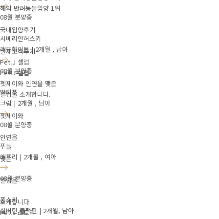
해외 반려동물입양 1위
08월 분양중
국내입양후기
시베리안허스키
레드화이트 | 2개월 , 남아
실제고객후기
Pet.J 셀럽
08월 분양중
Pet.J 셀럽
펫제이와 인연을 맺은
말티푸
셀럽을 소개합니다.
크림 | 2개월 , 남아
펫제이와
08월 분양중
인연을
푸들
에프리 | 2개월 , 여아
맺은
08월 분양중
셀럽을
폼스키
소개합니다
실버탄,블랙탄 | 2개월, 남아
Pet.J 스토리