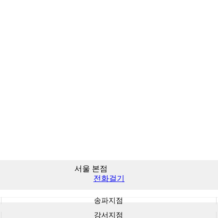
서울 본점
전화걸기
송파지점
강서지점