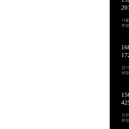
20
서울
본점
16
17
경기
본점
15
42
인천
본점