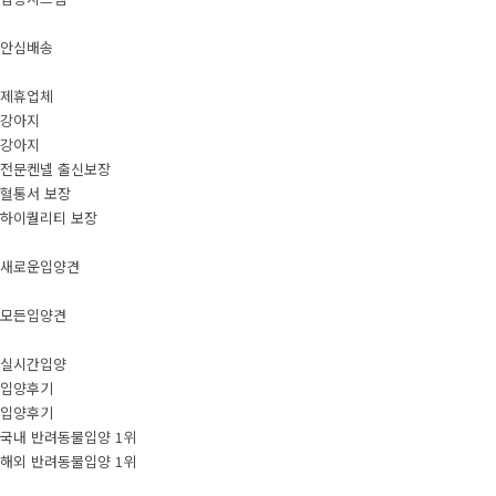
안심배송
제휴업체
강아지
강아지
전문켄넬 출신보장
혈통서 보장
하이퀄리티 보장
새로운입양견
모든입양견
실시간입양
입양후기
입양후기
국내 반려동물입양 1위
해외 반려동물입양 1위