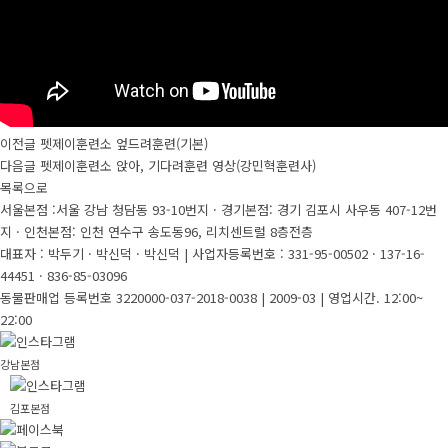
이전글
펫제이훈련소 엎드려훈련(기본)
다음글
펫제이훈련소 앉아, 기다려훈련 영상(강민혁훈련사)
목록으로
서울본점 :서울 강남 청담동 93-10번지 · 경기본점: 경기 김포시 사우동 407-12번
지 · 인천본점: 인천 연수구 송도동96, 리치센트럴 8층전층
대표자 : 박두기 · 박신덕 · 박신덕
|
사업자등록번호 : 331-95-00502 · 137-16-
44451 · 836-85-03096
동물판매업 등록번호 3220000-037-2018-0038 | 2009-03
|
영업시간. 12:00~
22:00
강남본점
김포본점