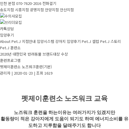
인천 본점
070-7620-2016
전화걸기
송도지점
시흥지점
광명지점
안양지점
안산지점
카톡상담
입양후기
About Pet.J
지점안내
입양시스템
강아지
입양후기
Pet.J 셀럽
Pet.J 스토리
Pet.J 훈련소
2020년 대한민국 반려동물 브랜드대상 수상
훈련프로그램
펫제이훈련소 노즈워크훈련(기본)
관리자
|
2020-01-23
|
조회 1619
펫제이훈련소
노즈워크 교육
노즈워크 훈련을 하는이유는 여러가지가 있겠지만
활동량이 적은 강아지에게 도움이 되기도 하며 에너지소비를 유
도하고 지루함을 달래주기도 합니다