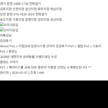
경기 본점
1688-1728
전화걸기
김포지점
인천지점
일산지점
파주지점
하남지점
인천 본점
070-7620-2016
전화걸기
송도지점
시흥지점
광명지점
안양지점
안산지점
카톡상담
입양후기
About Pet.J
지점안내
입양시스템
강아지
입양후기
Pet.J 셀럽
Pet.J 스토리
Pet.J 훈련소
2020년 대한민국 반려동물 브랜드대상 수상
훈련소 이야기
PET.J 베이비스쿨 교육 담당 훈련사 이충협 선생님 소개영상입니다 ^^
관리자
|
2020-02-07
|
조회 1446