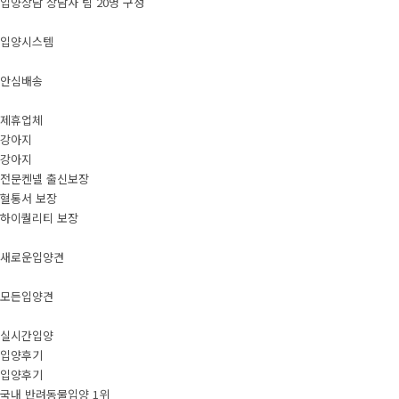
입양상담 상담사 팀 20명 구성
입양시스템
안심배송
제휴업체
강아지
강아지
전문켄넬 출신보장
혈통서 보장
하이퀄리티 보장
새로운입양견
모든입양견
실시간입양
입양후기
입양후기
국내 반려동물입양 1위