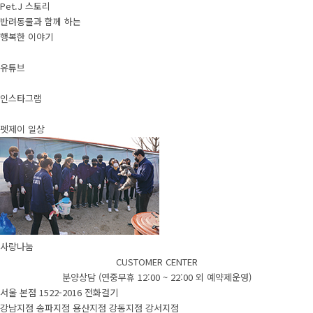
Pet.J 스토리
반려동물과 함께 하는
행복한 이야기
유튜브
인스타그램
펫제이 일상
사랑나눔
CUSTOMER CENTER
분양상담 (연중무휴 12:00 ~ 22:00 외 예약제운영)
서울 본점
1522-2016
전화걸기
강남지점
송파지점
용산지점
강동지점
강서지점