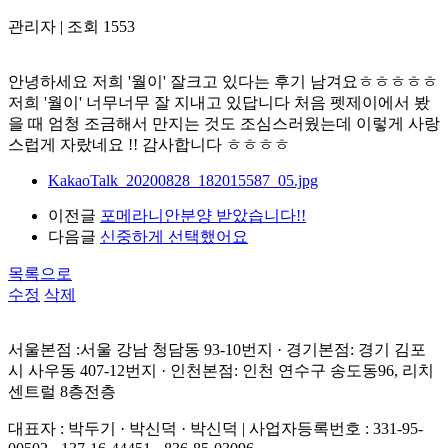
관리자
|
조회 1553
안녕하세요 저희 '월이' 잘크고 있다는 후기 남겨요ㅎㅎㅎㅎㅎ
저희 '월이' 너무너무 잘 지내고 있답니다 처음 펫제이에서 봤
을 때 엄청 조금해서 만지는 것도 조심스러웠는데 이렇게 사랑
스럽게 자랐네요 !! 감사합니다 ㅎㅎㅎㅎ
KakaoTalk_20200828_182015587_05.jpg
이전글
포메라니안분양 받았습니다!!
다음글
신중하게 선택했어요
목록으로
수정
삭제
서울본점 :서울 강남 청담동 93-10번지 · 경기본점: 경기 김포
시 사우동 407-12번지 · 인천본점: 인천 연수구 송도동96, 리치
센트럴 8층전층
대표자 : 박두기 · 박신덕 · 박신덕
|
사업자등록번호 : 331-95-